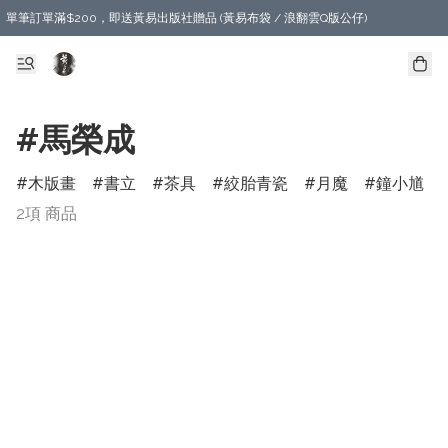
單筆訂單滿$200，即送黃易出版社贈品 (黃易布袋 / 浪翻雲Q版公仔)
#馬榮成
木版畫
書立
茶具
絞胎青瓷
月魔
鐘小馗
2項 商品