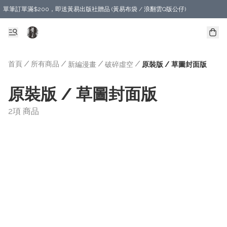
單筆訂單滿$200，即送黃易出版社贈品 (黃易布袋 / 浪翻雲Q版公仔)
首頁
/
所有商品
/
/
/
新編漫畫
破碎虛空
原裝版 / 草圖封面版
原裝版 / 草圖封面版
2項 商品