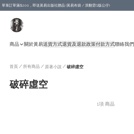
單筆訂單滿$200，即送黃易出版社贈品 (黃易布袋 / 浪翻雲Q版公仔)
商品
關於黃易
送貨方式
退貨及退款政策
付款方式
聯絡我們
首頁
/
所有商品
/
/
原著小說
破碎虛空
破碎虛空
1項 商品