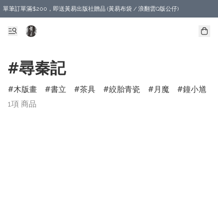
單筆訂單滿$200，即送黃易出版社贈品 (黃易布袋 / 浪翻雲Q版公仔)
#尋秦記
木版畫
書立
茶具
絞胎青瓷
月魔
鐘小馗
1項 商品