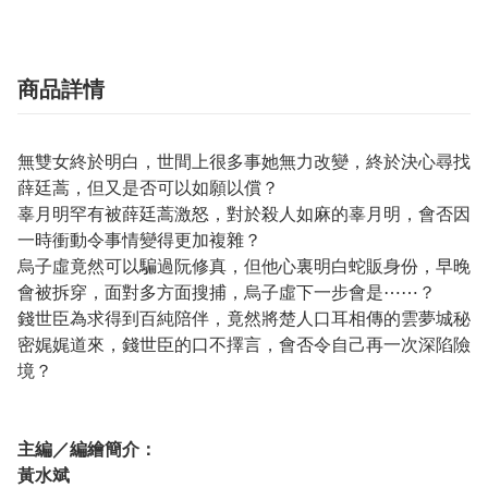
商品詳情
無雙女終於明白，世間上很多事她無力改變，終於決心尋找
薛廷蒿，但又是否可以如願以償？
辜月明罕有被薛廷蒿激怒，對於殺人如麻的辜月明，會否因
一時衝動令事情變得更加複雜？
烏子虛竟然可以騙過阮修真，但他心裏明白蛇販身份，早晚
會被拆穿，面對多方面搜捕，烏子虛下一步會是⋯⋯？
錢世臣為求得到百純陪伴，竟然將楚人口耳相傳的雲夢城秘
密娓娓道來，錢世臣的口不擇言，會否令自己再一次深陷險
境？
主編／編繪簡介：
黃水斌