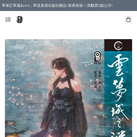
單筆訂單滿$200，即送黃易出版社贈品 (黃易布袋 / 浪翻雲Q版公仔)