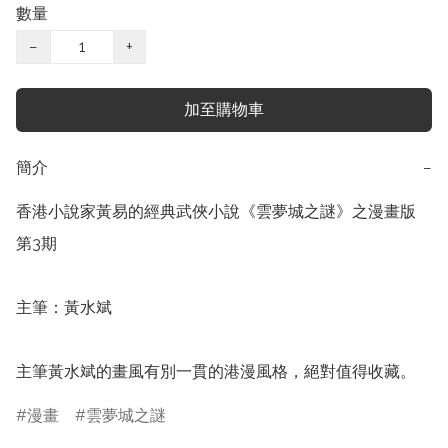
數量
−
+
加至購物車
簡介
−
香港小說家黃易的經典武俠小說《雲夢城之謎》之漫畫版

第3期

主筆：黃水斌

主筆黃水斌的畫風有別一貫的港漫風格，絕對值得收藏。
漫畫
雲夢城之謎